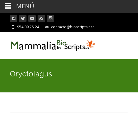
MENÚ
954 09 75 24
contacto@bioscripts.net
Oryctolagus