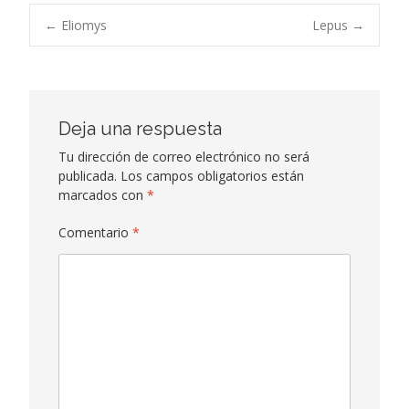
Navegación
←
Eliomys
Lepus
→
de
entradas
Deja una respuesta
Tu dirección de correo electrónico no será
publicada.
Los campos obligatorios están
marcados con
*
Comentario
*