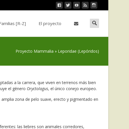
Buscar:
Familias [R-Z]
El proyecto
Proyecto Mammalia
»
Leporidae (Lepóridos)
daptadas a la carrera, que viven en terrenos más bien
luye el género
Oryctolagus
, el único conejo europeo.
una amplia zona de pelo suave, erecto y pigmentado en
erentes: las liebres son animales corredores,