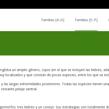
Saltar
al
Familias [A-D]
Familias [E-P]
contenido
 Engloba un amplio género,
Lepus
(en el que se incluyen las liebres, a
uy localizados y que constan de pocas especies, entre los que se inc
ejas y las largas extremidades posteriores. Todas las especies tienen 
restante pelaje ventral.
omorfos: tres liebres y un conejo. Sus estrategias son totalmente dif