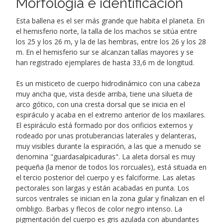
Morfología e identificación
Esta ballena es el ser más grande que habita el planeta. En
el hemisferio norte, la talla de los machos se sitúa entre
los 25 y los 26 m, y la de las hembras, entre los 26 y los 28
m. En el hemisferio sur se alcanzan tallas mayores y se
han registrado ejemplares de hasta 33,6 m de longitud.
Es un misticeto de cuerpo hidrodinámico con una cabeza
muy ancha que, vista desde arriba, tiene una silueta de
arco gótico, con una cresta dorsal que se inicia en el
espiráculo y acaba en el extremo anterior de los maxilares.
El espiráculo está formado por dos orificios externos y
rodeado por unas protuberancias laterales y delanteras,
muy visibles durante la espiración, a las que a menudo se
denomina "guardasalpicaduras". La aleta dorsal es muy
pequeña (la menor de todos los rorcuales), está situada en
el tercio posterior del cuerpo y es falciforme. Las aletas
pectorales son largas y están acabadas en punta. Los
surcos ventrales se inician en la zona gular y finalizan en el
ombligo. Barbas y flecos de color negro intenso. La
pigmentación del cuerpo es gris azulada con abundantes