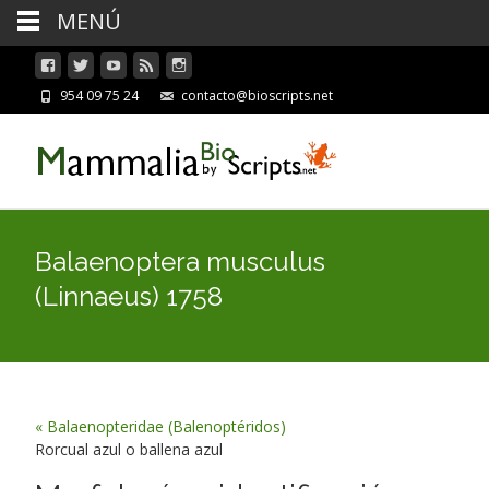
MENÚ
954 09 75 24
contacto@bioscripts.net
Balaenoptera musculus
(Linnaeus) 1758
« Balaenopteridae (Balenoptéridos)
Rorcual azul o ballena azul