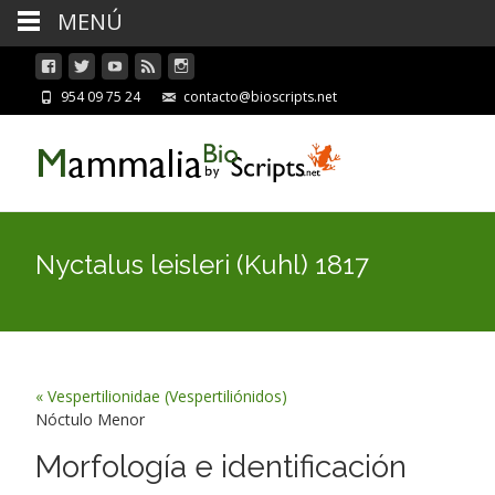
MENÚ
954 09 75 24
contacto@bioscripts.net
Nyctalus leisleri (Kuhl) 1817
« Vespertilionidae (Vespertiliónidos)
Nóctulo Menor
Morfología e identificación